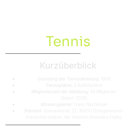
Tennis
Kurzüberblick
Gründung der Tennisabteilung:
1969
Tennisplätze:
2 Außenplätze
Mitgliederzahl der Abteilung:
48 Mitglieder
(Stand: 2026)
Abteilungsleiter:
Franz Nachlinger
Standort:
Dünnackerstr. 22, 35630 Ehringshausen-
Katzenfurt (neben der Heinrich-Emmelius-Halle)