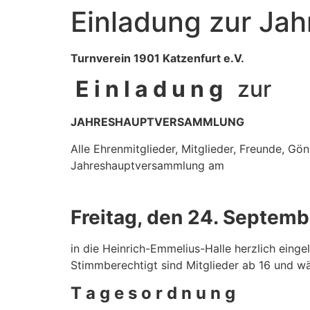
Einladung zur Ja
Turnverein 1901 Katzenfurt e.V.
E i n l a d u n g
zur
J
AHRESHAUPTVERSAMMLUNG
Alle Ehrenmitglieder, Mitglieder, Freunde, Gö
Jahreshauptversammlung am
Freitag, den 24. Septemb
in die Heinrich-Emmelius-Halle herzlich einge
Stimmberechtigt sind Mitglieder ab 16 und wä
T a g e s o r d n u n g